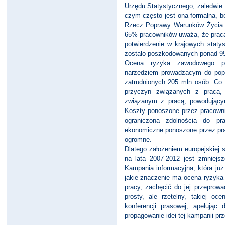
Urzędu Statystycznego, zaledwie
czym często jest ona formalna, b
Rzecz Poprawy Warunków Życia i
65% pracowników uważa, że praca 
potwierdzenie w krajowych stat
zostało poszkodowanych ponad 99 t
Ocena ryzyka zawodowego p
narzędziem prowadzącym do popr
zatrudnionych 205 mln osób. Co 
przyczyn związanych z pracą
związanym z pracą, powodującym
Koszty ponoszone przez pracownik
ograniczoną zdolnością do pr
ekonomiczne ponoszone przez pra
ogromne.
Dlatego założeniem europejskiej s
na lata 2007-2012 jest zmniej
Kampania informacyjna, która ju
jakie znaczenie ma ocena ryzyka
pracy, zachęcić do jej przeprow
prosty, ale rzetelny, takiej o
konferencji prasowej, apelując
propagowanie idei tej kampanii prze