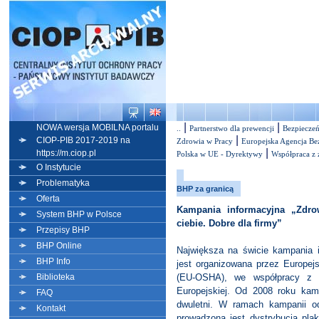
|
|
NOWA wersja MOBILNA portalu
..
Partnerstwo dla prewencji
Bezpieczeń
|
CIOP-PIB 2017-2019 na
Zdrowia w Pracy
Europejska Agencja Be
|
https://m.ciop.pl
Polska w UE - Dyrektywy
Współpraca z 
O Instytucie
Problematyka
BHP za granicą
Oferta
Kampania informacyjna „Zdro
System BHP w Polsce
ciebie. Dobre dla firmy”
Przepisy BHP
BHP Online
Największa na świcie kampania 
BHP Info
jest organizowana przez Europej
Biblioteka
(EU-OSHA), we współpracy z p
Europejskiej. Od 2008 roku kamp
FAQ
dwuletni. W ramach kampanii od
Kontakt
prowadzona jest dystrybucja pla