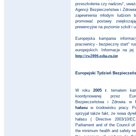
przeszkolenia czy nadzoru", uważ
Agencji Bezpieczeństwa i Zdrowi
zapewnienia młodym ludziom b
promować postawy zwiększają
prewencyjne na poziomie szkół i uc
Europejska kampania informac
pracownicy - bezpieczny start" r
europejskich. Informacje na jej
http://ew2006.osha.eu.int
Europejski Tydzień Bezpieczeńs
W roku
2005 r
. tematem kamp
koordynowanej przez Eur
Bezpieczeństwa i Zdrowia w P
hałasu
w środowisku pracy. Pod
sprzyjał także fakt, że nowa dy
hałasu ( Directive 2003/10/E
Parliament and of the Council o
the minimum health and safety re