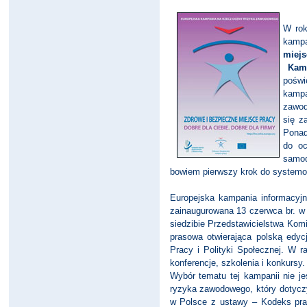
W ro
kampa
miejs
Kamp
pośw
kamp
zawod
się z
Ponad
do oc
samod
bowiem pierwszy krok do systemo
Europejska kampania informacyj
zainaugurowana 13 czerwca br. w
siedzibie Przedstawicielstwa Komi
prasowa otwierająca polską edycj
Pracy i Polityki Społecznej. W 
konferencje, szkolenia i konkursy.
Wybór tematu tej kampanii nie j
ryzyka zawodowego, który dotycz
w Polsce z ustawy – Kodeks pr