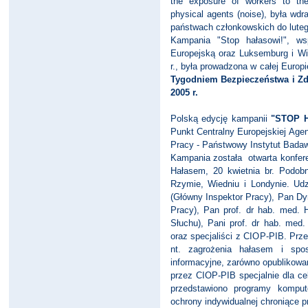
the exposure of workers to the
physical agents (noise), była wd
państwach członkowskich do luteg
Kampania "Stop hałasowi!", ws
Europejską oraz Luksemburg i Wie
r., była prowadzona w całej Euro
Tygodniem Bezpieczeństwa i Zd
2005 r.
Polską edycję kampanii
"STOP 
Punkt Centralny Europejskiej Agenc
Pracy - Państwowy Instytut Bada
Kampania została otwarta konfer
Hałasem, 20 kwietnia br. Podob
Rzymie, Wiedniu i Londynie. Udzi
(Główny Inspektor Pracy), Pan Dyr
Pracy), Pan prof. dr hab. med. He
Słuchu), Pani prof. dr hab. med
oraz specjaliści z CIOP-PIB. Prze
nt. zagrożenia hałasem i spo
informacyjne, zarówno opublikowa
przez CIOP-PIB specjalnie dla ce
przedstawiono programy komput
ochrony indywidualnej chroniące 