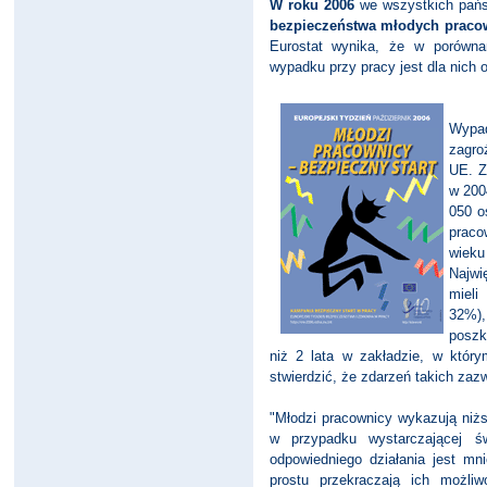
W roku 2006
we wszystkich pań
bezpieczeństwa młodych praco
Eurostat wynika, że w porówna
wypadku przy pracy jest dla nich
Wypad
zagro
UE. Z
w 200
050 o
praco
wieku
Najwi
mieli
32%)
poszk
niż 2 lata w zakładzie, w który
stwierdzić, że zdarzeń takich zaz
"Młodzi pracownicy wykazują niż
w przypadku wystarczającej ś
odpowiedniego działania jest mni
prostu przekraczają ich możli