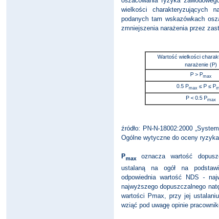
oszacowania ryzyka zawodowego w
wielkości charakteryzujących n
podanych tam wskazówkach osza
zmniejszenia narażenia przez zas
Wartość wielkości charak
narażenie (P)
P > P
max
0.5 P
≤ P ≤ P
max
m
P < 0.5 P
max
źródło: PN-N-18002:2000 „System
Ogólne wytyczne do oceny ryzyk
P
oznacza wartość dopuszcza
max
ustalaną na ogół na podstaw
odpowiednia wartość NDS - naj
najwyższego dopuszczalnego natę
wartości Pmax, przy jej ustalani
wziąć pod uwagę opinie pracownik