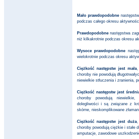
Mało prawdopodobne
następstwa
podczas całego okresu aktywnośc
Prawdopodobne
następstwa zagr
niż kilkakrotnie podczas okresu 
Wysoce prawdopodobne
następ
wielokrotnie podczas okresu akty
Ciężkość następstw jest mała
,
choroby nie powodują długotrwałych
niewielkie stłuczenia i zranienia, p
Ciężkość następstw jest średni
choroby powodują niewielkie,
dolegliwości i są związane z kró
skórne, nieskomplikowane złamania
Ciężkość następstw jest duża
,
choroby powodują ciężkie i stałe do
amputacje, zawodowe uszkodzenie 