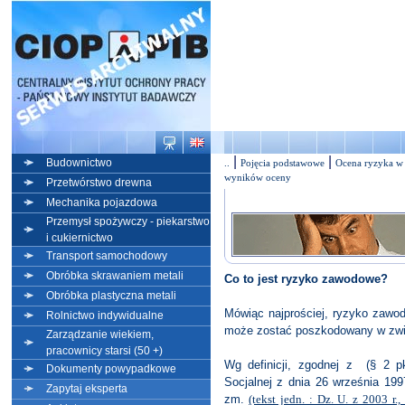
|
|
Budownictwo
..
Pojęcia podstawowe
Ocena ryzyka w 
wyników oceny
Przetwórstwo drewna
Mechanika pojazdowa
Przemysł spożywczy - piekarstwo
i cukiernictwo
Transport samochodowy
Obróbka skrawaniem metali
Co to jest ryzyko zawodowe?
Obróbka plastyczna metali
Mówiąc najprościej, ryzyko zawo
Rolnictwo indywidualne
może zostać poszkodowany w zwią
Zarządzanie wiekiem,
pracownicy starsi (50 +)
Wg definicji, zgodnej z (§ 2 pk
Dokumenty powypadkowe
Socjalnej z dnia 26 września 199
Zapytaj eksperta
zm.
(tekst jedn. : Dz. U. z 2003 r.