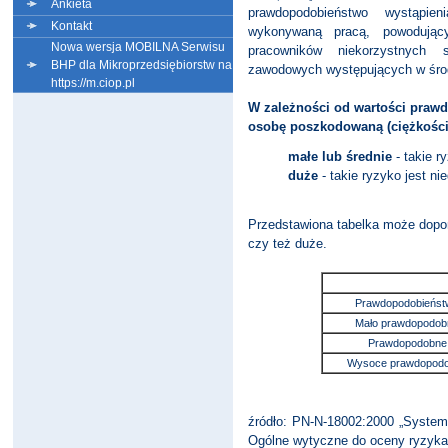
Ankieta
prawdopodobieństwo wystąpi
Kontakt
wykonywaną pracą, powodujący
Nowa wersja MOBILNA Serwisu
pracowników niekorzystnych
BHP dla Mikroprzedsiębiorstw na
zawodowych występujących w śro
https://m.ciop.pl
W zależności od wartości prawd
osobę poszkodowaną (ciężkości
małe lub średnie
- takie 
duże
- takie ryzyko jest ni
Przedstawiona tabelka może dopom
czy też duże.
Prawdopodobieńst
Mało prawdopodob
Prawdopodobne
Wysoce prawdopod
źródło: PN-N-18002:2000 „System
Ogólne wytyczne do oceny ryzyk