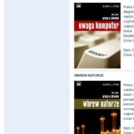
Praca 
długot
mięśni
części
zagroże
praca
bezpie
(czas t
Wyd. 2
Cena: 
WBREW NATURZE
Praca 
zakłóc
dzień 
porzą
preze
szczeg
zagroż
(czas t
Wyd. 2
Cena: 