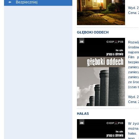
Bezpieczniej
Wyd. 2
Cena: 
GŁĘBOKI ODDECH
Rozwó
środo
najcenn
Film p
bezpi
zaniec
zanie
zaniec
ze śro
(czas t
Wyd. 2
Cena: 
HAŁAS
W życi
można 
hałas.
tego, 