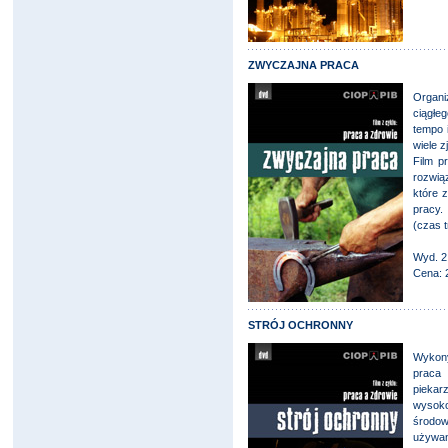
ZWYCZAJNA PRACA
Organi
ciągłe
tempo 
wiele z
Film p
rozwią
które 
pracy.
(czas t
Wyd. 2
Cena: 
STRÓJ OCHRONNY
Wykony
praca 
piekar
wysoko
środow
używan