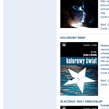
Film z
poszc
ochron
nóg.
(czas t
Wyd. 2
Cena: 
KOLOROWY ŚWIAT
Malow
nanosz
człowie
samego
Film p
przed
minima
(czas t
Wyd. 2
Cena: 
DLACZEGO BOLI KRĘGOSŁUP
Dolegl