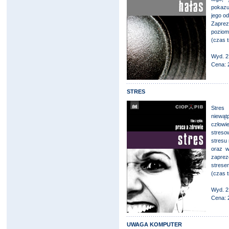
pokazu
jego od
Zaprez
poziom
(czas t
Wyd. 2
Cena: 
STRES
Stres 
niewąt
człowi
streso
stresu
oraz w
zaprez
strese
(czas t
Wyd. 2
Cena: 
UWAGA KOMPUTER