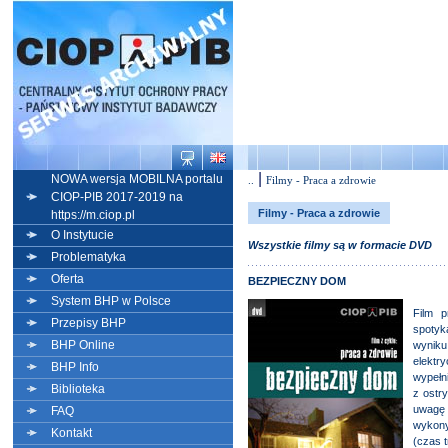
|
NOWA wersja MOBILNA portalu
..
Filmy - Praca a zdrowie
CIOP-PIB 2017-2019 na
Filmy - Praca a zdrowie
https://m.ciop.pl
O Instytucie
Wszystkie filmy są w formacie DVD
Problematyka
Oferta
BEZPIECZNY DOM
System BHP w Polsce
Film p
Przepisy BHP
spotyk
BHP Online
wyniku
elektr
BHP Info
wypełn
Biblioteka
z ostr
uwagę
FAQ
wykon
Kontakt
(czas t