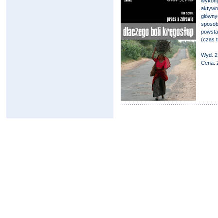
wykon
aktywn
główn
sposob
powsta
(czas t
Wyd. 2
Cena: 