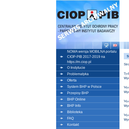
NOWA wersja MOBILNA portalu
S
CIOP-PIB 2017-2019 na
https://m.ciop.pl
Str
O Instytucie
Tyd
Problematyka
Wyd
Oferta
System BHP w Polsce
Wyd
Wyd
Przepisy BHP
BHP Online
Wyd
BHP Info
Wyd
Biblioteka
Wyd
FAQ
Wyd
Kontakt