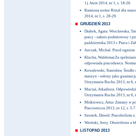
1). Atest 2014, nr 1, s. 18-20.
Ramiona nośne Rittal dla sta
2014, nr 1, s. 28-29.
GRUDZIEŃ 2013
Drabek, Agata. Wrocławska, Tat
pracy - zakres podmiotowy i p
października 2013 r. Praca i Za
Jurczak, Michał. Przed ogniem
Klucha, Waldemar.Za spełnian
odpowiada pracodawca. Normabh
Kowalewski, Stanisław. Środki 
maszyn - osłony jako gwarancja
Utrzymania Ruchu 2013, nr 6, s
Maciaś, Arkadiusz. Odpowiedz
Utrzymania Ruchu 2013, nr 6, s
Miśkiewicz, Artur. Zmiany w pr
Pracownicza 2013, nr 12, s. 5-7
Szostek, Dawid. Pracoholizm a j
Wroński, Jerzy. Oświetlenie a b
LISTOPAD 2013