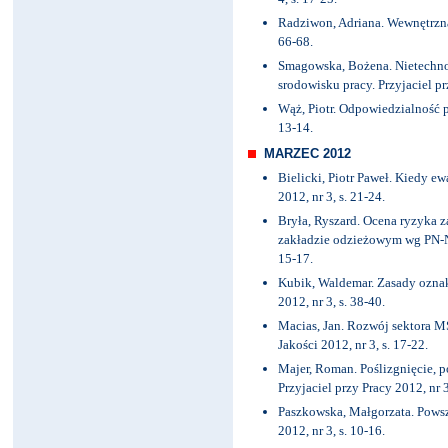
Radziwon, Adriana. Wewnętrzna 
66-68.
Smagowska, Bożena. Nietechno
srodowisku pracy. Przyjaciel prz
Wąż, Piotr. Odpowiedzialność p
13-14.
MARZEC 2012
Bielicki, Piotr Paweł. Kiedy e
2012, nr 3, s. 21-24.
Bryła, Ryszard. Ocena ryzyka
zakładzie odzieżowym wg PN-N-
15-17.
Kubik, Waldemar. Zasady ozna
2012, nr 3, s. 38-40.
Macias, Jan. Rozwój sektora MŚ
Jakości 2012, nr 3, s. 17-22.
Majer, Roman. Poślizgnięcie, 
Przyjaciel przy Pracy 2012, nr 3
Paszkowska, Małgorzata. Powsz
2012, nr 3, s. 10-16.