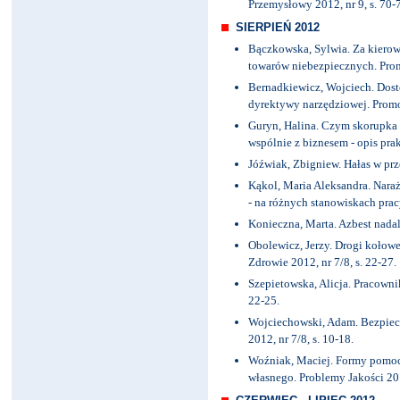
Przemysłowy 2012, nr 9, s. 70-
SIERPIEŃ 2012
Bączkowska, Sylwia. Za kierow
towarów niebezpiecznych. Promo
Bernadkiewicz, Wojciech. Do
dyrektywy narzędziowej. Promot
Guryn, Halina. Czym skorupka 
wspólnie z biznesem - opis prak
Jóźwiak, Zbigniew. Hałas w prze
Kąkol, Maria Aleksandra. Nara
- na różnych stanowiskach pracy 
Konieczna, Marta. Azbest nadal 
Obolewicz, Jerzy. Drogi kołowe 
Zdrowie 2012, nr 7/8, s. 22-27.
Szepietowska, Alicja. Pracownik
22-25.
Wojciechowski, Adam. Bezpie
2012, nr 7/8, s. 10-18.
Woźniak, Maciej. Formy pomoc
własnego. Problemy Jakości 2012