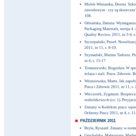
Molek-Winiarska, Dorota. Szkol
zawodowym - czy są skuteczne?
108.
Orleańska, Danuta. Wymagania 
Packaging Materials, wersja 4. 
Quality Review. 2011, nr 3-4, s
Szczepański, Paweł. Nowelizacj
2011, nr 11, s. 8-10.
Szymański, Marian Tadeusz. Pr
nr 4, s. 15-17.
Tomaszewski, Bogusław. W spra
żelaza i stali. Praca. Zdrowie. 
Wiszniewska, Marta. Jak zapo
Praca i Zdrowie 2011, nr 11, s. 
Wieczorek, Zygmunt. Bezpiecze
rozbiórkowych (cz. 1). Przyjacie
Zmiany w Kodeksie pracy wprow
Ochrony Pracy 2011, nr 4, s. 11
PAŹDZIERNIK 2011
Bryła, Ryszard. Zmiany w normi
Grochalska, Małgorzata. Mądra