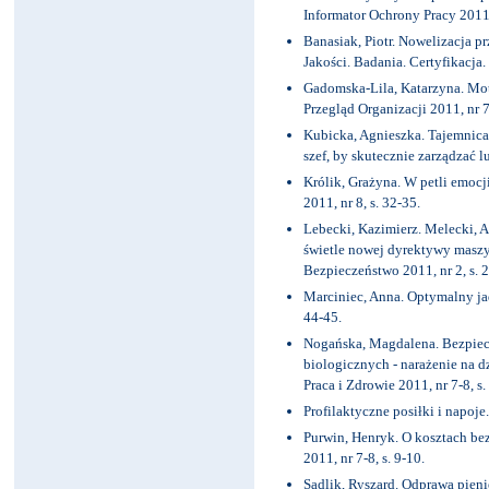
Informator Ochrony Pracy 2011, 
Banasiak, Piotr. Nowelizacja 
Jakości. Badania. Certyfikacja.
Gadomska-Lila, Katarzyna. Mot
Przegląd Organizacji 2011, nr 7-
Kubicka, Agnieszka. Tajemnica
szef, by skutecznie zarządzać l
Królik, Grażyna. W petli emocji
2011, nr 8, s. 32-35.
Lebecki, Kazimierz. Melecki, 
świetle nowej dyrektywy maszy
Bezpieczeństwo 2011, nr 2, s. 2
Marciniec, Anna. Optymalny jad
44-45.
Nogańska, Magdalena. Bezpiec
biologicznych - narażenie na 
Praca i Zdrowie 2011, nr 7-8, s.
Profilaktyczne posiłki i napoje.
Purwin, Henryk. O kosztach bezp
2011, nr 7-8, s. 9-10.
Sadlik, Ryszard. Odprawa pieni