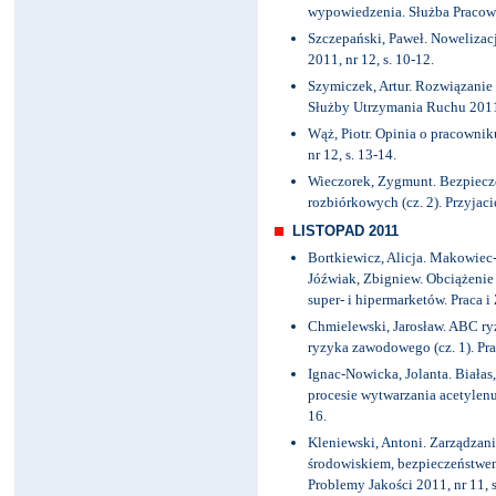
wypowiedzenia. Służba Pracowni
Szczepański, Paweł. Nowelizacj
2011, nr 12, s. 10-12.
Szymiczek, Artur. Rozwiązanie
Służby Utrzymania Ruchu 2011, 
Wąż, Piotr. Opinia o pracownik
nr 12, s. 13-14.
Wieczorek, Zygmunt. Bezpiecze
rozbiórkowych (cz. 2). Przyjacie
LISTOPAD 2011
Bortkiewicz, Alicja. Makowiec
Jóźwiak, Zbigniew. Obciążenie
super- i hipermarketów. Praca i 
Chmielewski, Jarosław. ABC r
ryzyka zawodowego (cz. 1). Prac
Ignac-Nowicka, Jolanta. Biała
procesie wytwarzania acetylenu.
16.
Kleniewski, Antoni. Zarządzani
środowiskiem, bezpieczeństwem 
Problemy Jakości 2011, nr 11, s