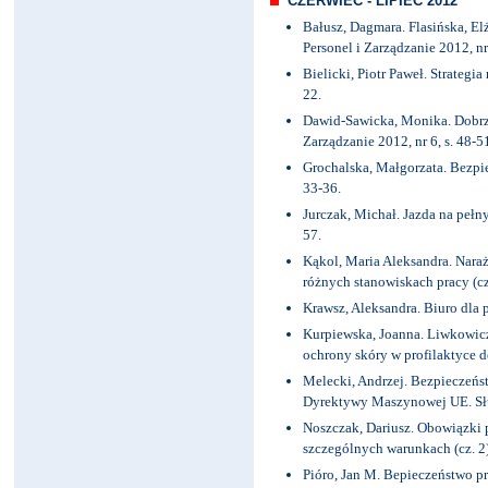
CZERWIEC - LIPIEC 2012
Bałusz, Dagmara. Flasińska, El
Personel i Zarządzanie 2012, nr 
Bielicki, Piotr Paweł. Strategia
22.
Dawid-Sawicka, Monika. Dobrzy
Zarządzanie 2012, nr 6, s. 48-5
Grochalska, Małgorzata. Bezpie
33-36.
Jurczak, Michał. Jazda na peł
57.
Kąkol, Maria Aleksandra. Nara
różnych stanowiskach pracy (cz. 
Krawsz, Aleksandra. Biuro dla 
Kurpiewska, Joanna. Liwkowic
ochrony skóry w profilaktyce de
Melecki, Andrzej. Bezpieczeńs
Dyrektywy Maszynowej UE. Służ
Noszczak, Dariusz. Obowiązki
szczególnych warunkach (cz. 2).
Pióro, Jan M. Bepieczeństwo p