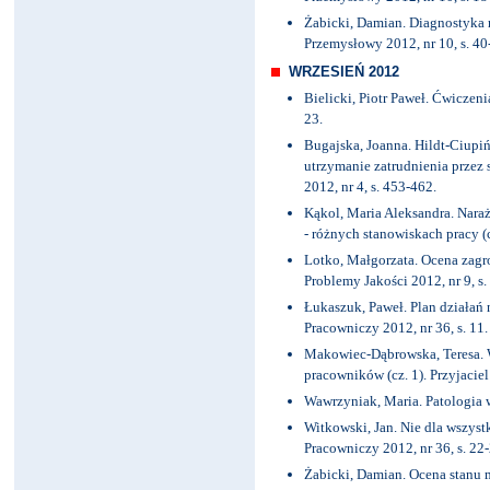
Żabicki, Damian. Diagnostyka
Przemysłowy 2012, nr 10, s. 40
WRZESIEŃ 2012
Bielicki, Piotr Paweł. Ćwiczenia
23.
Bugajska, Joanna. Hildt-Ciupi
utrzymanie zatrudnienia przez
2012, nr 4, s. 453-462.
Kąkol, Maria Aleksandra. Nara
- różnych stanowiskach pracy (cz
Lotko, Małgorzata. Ocena zagr
Problemy Jakości 2012, nr 9, s.
Łukaszuk, Paweł. Plan działań 
Pracowniczy 2012, nr 36, s. 11.
Makowiec-Dąbrowska, Teresa. 
pracowników (cz. 1). Przyjaciel 
Wawrzyniak, Maria. Patologia w 
Witkowski, Jan. Nie dla wszys
Pracowniczy 2012, nr 36, s. 22-
Żabicki, Damian. Ocena stanu