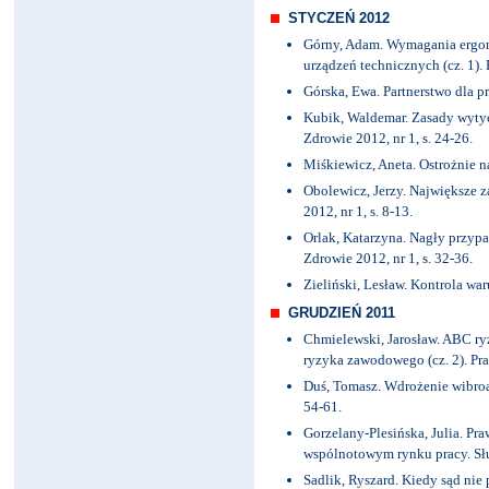
STYCZEŃ 2012
Górny, Adam. Wymagania ergon
urządzeń technicznych (cz. 1). P
Górska, Ewa. Partnerstwo dla pr
Kubik, Waldemar. Zasady wytyc
Zdrowie 2012, nr 1, s. 24-26.
Miśkiewicz, Aneta. Ostrożnie na
Obolewicz, Jerzy. Największe z
2012, nr 1, s. 8-13.
Orlak, Katarzyna. Nagły przyp
Zdrowie 2012, nr 1, s. 32-36.
Zieliński, Lesław. Kontrola waru
GRUDZIEŃ 2011
Chmielewski, Jarosław. ABC r
ryzyka zawodowego (cz. 2). Prac
Duś, Tomasz. Wdrożenie wibroa
54-61.
Gorzelany-Plesińska, Julia. Pra
wspólnotowym rynku pracy. Słu
Sadlik, Ryszard. Kiedy sąd nie