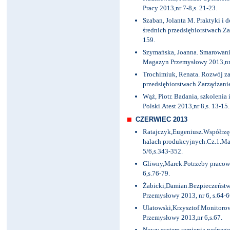
Pracy 2013,nr 7-8,s. 21-23.
Szaban, Jolanta M. Praktyki i 
średnich przedsiębiorstwach.Z
159.
Szymańska, Joanna. Smarowani
Magazyn Przemysłowy 2013,nr 7
Trochimiuk, Renata. Rozwój z
przedsiębiorstwach.Zarządzani
Wąż, Piotr. Badania, szkoleni
Polski.Atest 2013,nr 8,s. 13-15.
CZERWIEC 2013
Ratajczyk,Eugeniusz.Współrz
halach produkcyjnych.Cz.1.Ma
5/6,s.343-352.
Gliwny,Marek.Potrzeby pracown
6,s.76-79.
Żabicki,Damian.Bezpieczeńst
Przemysłowy 2013, nr 6, s.64-6
Ulatowski,Krzysztof.Monitor
Przemysłowy 2013,nr 6,s.67.
Nowy system ramienia nośnego