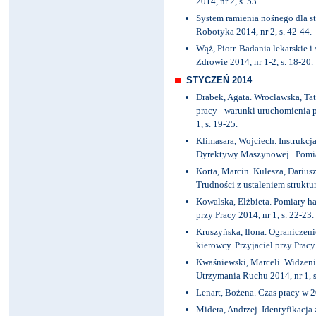
2014, nr 2, s. 53.
System ramienia nośnego dla s
Robotyka 2014, nr 2, s. 42-44.
Wąż, Piotr. Badania lekarskie 
Zdrowie 2014, nr 1-2, s. 18-20.
STYCZEŃ 2014
Drabek, Agata. Wrocławska, Ta
pracy - warunki uruchomienia 
1, s. 19-25.
Klimasara, Wojciech. Instrukc
Dyrektywy Maszynowej. Pomiary
Korta, Marcin. Kulesza, Dariu
Trudności z ustaleniem struktur
Kowalska, Elżbieta. Pomiary ha
przy Pracy 2014, nr 1, s. 22-23.
Kruszyńska, Ilona. Ograniczeni
kierowcy. Przyjaciel przy Pracy 
Kwaśniewski, Marceli. Widzen
Utrzymania Ruchu 2014, nr 1, s
Lenart, Bożena. Czas pracy w 20
Midera, Andrzej. Identyfikacja