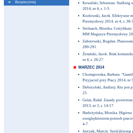
Bezpieczniej
Kowalski, Sebastian. Stalking 
2014, nr 4, s. 1-5.
Kozłowski, Jacek. Efektywne
Przemysłowy 2014, nr 4, s. 38-
Stelmach, Monika. Certyfikaty 
MM Magazyn Przemysłowy 2014,
Zabrzewski, Bogdan. Planowana
289-291.
Żerański, Jacek. Brak komunika
nr 4, s. 26-27.
MARZEC 2014
Chomątowska, Barbara. "Gamific
Przyjaciel przy Pracy 2014, nr 3
Dobrzyński, Andrzej. Kto jest p
25.
Golat, Rafał. Zasady powierzan
2013, nr 3, s. 14-17.
Harłożyńska, Monika. Higiena 
uwzględnieniem potrzeb praco
4-7.
Jurczak, Marcin. Sześćdziesiąt