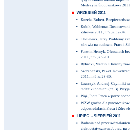
Medycyna Środowiskowa 2011, vo
WRZESIEŃ 2011
Kozela, Robert. Bezpieczeństwo 
Kubik, Waldemar. Dostosowani
Zdrowie 2011, nr 9, s. 32-34.
Obolewicz, Jerzy. Problemy ksz
zdrowia na budowie. Praca i Zdr
Purwin, Henryk. O kosztach bezp
2011, nr 9, s. 9-10.
Rybacki, Marcin. Choroby zawod
Szczepański, Paweł. Nowelizacj
2011, nr 9, s. 28-30.
Uzarczyk, Andrzej. Czynniki s
techniki pomiaru (cz. 3). Przyja
Wąż, Piotr. Praca w porze nocnej
WZW groźne dla pracowników!: 
odpowiedziach. Praca i Zdrowie 
LIPIEC - SIERPIEŃ 2011
Badania nad przeciwdziałani
elektrostatycznym. /oprac. na p