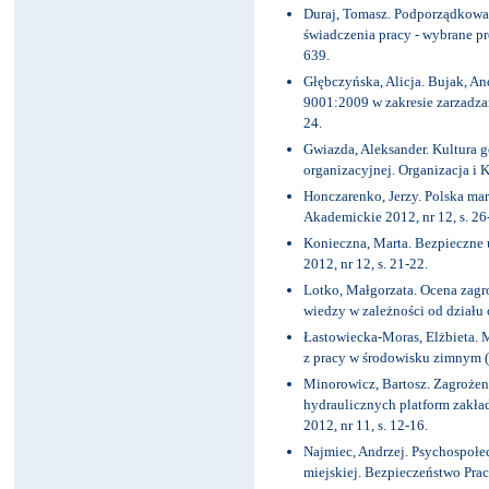
Duraj, Tomasz. Podporządkowa
świadczenia pracy - wybrane pr
639.
Głębczyńska, Alicja. Bujak, A
9001:2009 w zakresie zarzadzan
24.
Gwiazda, Aleksander. Kultura g
organizacyjnej. Organizacja i K
Honczarenko, Jerzy. Polska ma
Akademickie 2012, nr 12, s. 26
Konieczna, Marta. Bezpieczne 
2012, nr 12, s. 21-22.
Lotko, Małgorzata. Ocena zagr
wiedzy w zależności od działu o
Łastowiecka-Moras, Elżbieta. 
z pracy w środowisku zimnym (cz
Minorowicz, Bartosz. Zagrożen
hydraulicznych platform zakła
2012, nr 11, s. 12-16.
Najmiec, Andrzej. Psychospołe
miejskiej. Bezpieczeństwo Pracy