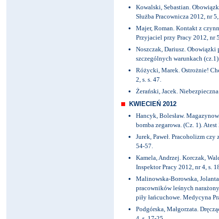
Kowalski, Sebastian. Obowiąz
Służba Pracownicza 2012, nr 5, 
Majer, Roman. Kontakt z czynn
Przyjaciel przy Pracy 2012, nr 5
Noszczak, Dariusz. Obowiązki
szczególnych warunkach (cz.1).
Różycki, Marek. Ostrożnie! C
2, s. s. 47.
Żerański, Jacek. Niebezpieczna s
KWIECIEŃ 2012
Hancyk, Bolesław. Magazynowa
bomba zegarowa. (Cz. 1). Atest 2
Jurek, Paweł. Pracoholizm czy 
54-57.
Kamela, Andrzej. Korczak, Wal
Inspektor Pracy 2012, nr 4, s. 1
Malinowska-Borowska, Jolanta. 
pracowników leśnych narażonyc
piły łańcuchowe. Medycyna Prac
Podgórska, Małgorzata. Dręcząc
4, s. 17-25.