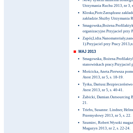
Utrzymania Ruchu 2013, nr 3, s
Kloska,Piotr.Zarządzasz zakła
zakładzie.Służby Utrzymania R
Smagowska,Bożena.Profilaktyka
organizacyjne.Przyjaciel przy P
Zapór,Lidia.Nanomateriały,nano
1).Przyjaciel przy Pracy 2013,nr
MAJ 2013
Smagowska, Bożena.Profilaktyka
stanowiskach pracy.Przyjaciel p
Mościcka, Aneta.Pierwsza pom
Atest 2013, nr 5, s. 18-19.
Tyrka, Dariusz.Bezpieczeństwo 
Atest 2013, nr 5, s. 40-41.
Żabicki, Damian.Outsourcing 
21.
Triebs, Susanne. Lindner, H
Przemysłowy 2013, nr 5, s. 22.
Szumiec, Robert.Wysoki maga
Magazyn 2013, nr 2, s. 22-24.