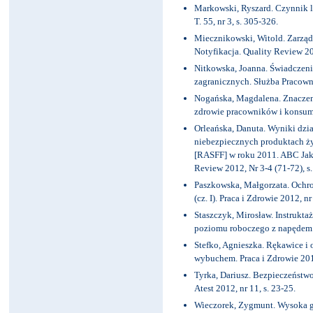
Markowski, Ryszard. Czynnik l
T. 55, nr 3, s. 305-326.
Miecznikowski, Witold. Zarządz
Notyfikacja. Quality Review 201
Nitkowska, Joanna. Świadczeni
zagranicznych. Służba Pracowni
Nogańska, Magdalena. Znaczeni
zdrowie pracowników i konsumen
Orleańska, Danuta. Wyniki dzi
niebezpiecznych produktach ż
[RASFF] w roku 2011. ABC Jakoś
Review 2012, Nr 3-4 (71-72), s.
Paszkowska, Małgorzata. Ochro
(cz. I). Praca i Zdrowie 2012, nr
Staszczyk, Mirosław. Instrukta
poziomu roboczego z napędem e
Stefko, Agnieszka. Rękawice i 
wybuchem. Praca i Zdrowie 2012
Tyrka, Dariusz. Bezpieczeństwo
Atest 2012, nr 11, s. 23-25.
Wieczorek, Zygmunt. Wysoka g