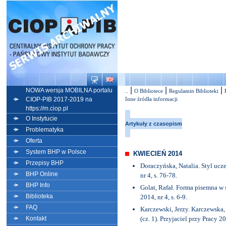
|
|
|
NOWA wersja MOBILNA portalu
..
O Bibliotece
Regulamin Biblioteki
CIOP-PIB 2017-2019 na
Inne źródła informacji
https://m.ciop.pl
O Instytucie
Artykuły z czasopism
Problematyka
Oferta
System BHP w Polsce
KWIECIEŃ 2014
Przepisy BHP
Doraczyńska, Natalia. Styl ucz
BHP Online
nr 4, s. 76-78.
BHP Info
Golat, Rafał. Forma pisemna w
Biblioteka
2014, nr 4, s. 6-9.
FAQ
Karczewski, Jerzy. Karczewska
Kontakt
(cz. 1). Przyjaciel przy Pracy 20