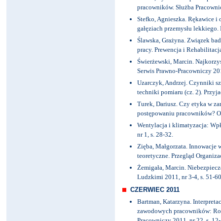
pracowników. Służba Pracownicz
Stefko, Agnieszka. Rękawice i
gałęziach przemysłu lekkiego. P
Ślawska, Grażyna. Związek ba
pracy. Prewencja i Rehabilitacja
Świerżewski, Marcin. Najkorz
Serwis Prawno-Pracowniczy 2011
Uzarczyk, Andrzej. Czynniki s
techniki pomiaru (cz. 2). Przyja
Turek, Dariusz. Czy etyka w z
postępowaniu pracowników? Org
Wentylacja i klimatyzacja: Wp
nr 1, s. 28-32.
Zięba, Małgorzata. Innowacje w
teoretyczne. Przegląd Organizacj
Żemigała, Marcin. Niebezpiecz
Ludzkimi 2011, nr 3-4, s. 51-60
CZERWIEC 2011
Bartman, Katarzyna. Interpreta
zawodowych pracowników: Roz
Pracowniczy 2011, nr 22, s. 12-