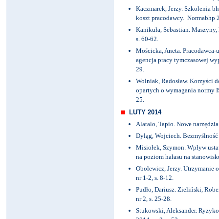
Kaczmarek, Jerzy. Szkolenia bh
koszt pracodawcy. Normabhp 201
Kanikuła, Sebastian. Maszyny,
s. 60-62.
Mościcka, Aneta. Pracodawca-
agencja pracy tymczasowej wyp
29.
Wolniak, Radosław. Korzyści d
opartych o wymagania normy IS
25.
LUTY 2014
Alatalo, Tapio. Nowe narzędzia
Dyląg, Wojciech. Bezmyślność na
Misiołek, Szymon. Wpływ usta
na poziom hałasu na stanowisku
Obolewicz, Jerzy. Utrzymanie 
nr 1-2, s. 8-12.
Pudło, Dariusz. Zieliński, Rob
nr 2, s. 25-28.
Stukowski, Aleksander. Ryzyko