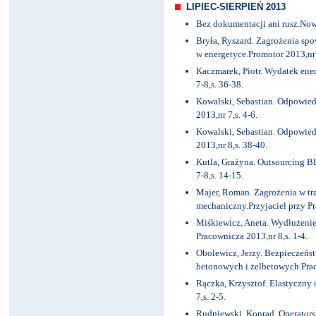
LIPIEC-SIERPIEŃ 2013
Bez dokumentacji ani rusz.Now
Bryła, Ryszard. Zagrożenia sp
w energetyce.Promotor 2013,nr 
Kaczmarek, Piotr. Wydatek ene
7-8,s. 36-38.
Kowalski, Sebastian. Odpowied
2013,nr 7,s. 4-6.
Kowalski, Sebastian. Odpowied
2013,nr 8,s. 38-40.
Kutla, Grażyna. Outsourcing 
7-8,s. 14-15.
Majer, Roman. Zagrożenia w tr
mechaniczny.Przyjaciel przy Pr
Miśkiewicz, Aneta. Wydłużenie
Pracownicza 2013,nr 8,s. 1-4.
Obolewicz, Jerzy. Bezpieczeńst
betonowych i żelbetowych.Praca
Rączka, Krzysztof. Elastyczny 
7,s. 2-5.
Rudniewski, Konrad. Operators