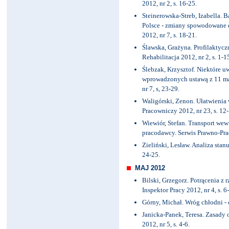
2012, nr 2, s. 16-25.
Steinerowska-Streb, Izabella. B
Polsce - zmiany spowodowane d
2012, nr 7, s. 18-21.
Ślawska, Grażyna. Profilaktyc
Rehabilitacja 2012, nr 2, s. 1-1
Ślebzak, Krzysztof. Niektóre u
wprowadzonych ustawą z 11 maj
nr 7, s, 23-29.
Waligórski, Zenon. Ułatwienia 
Pracowniczy 2012, nr 23, s. 12-
Wiewiór, Stefan. Transport wew
pracodawcy. Serwis Prawno-Prac
Zieliński, Lesław. Analiza stanu
24-25.
MAJ 2012
Bilski, Grzegorz. Potrącenia z
Inspektor Pracy 2012, nr 4, s. 6-
Górny, Michał. Wróg chłodni - 
Janicka-Panek, Teresa. Zasady 
2012, nr 5, s. 4-6.