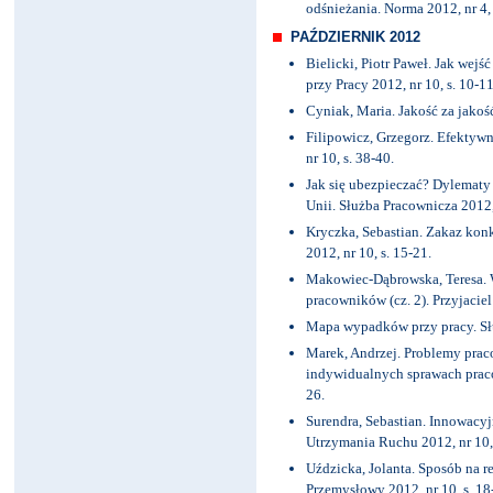
odśnieżania. Norma 2012, nr 4, 
PAŹDZIERNIK 2012
Bielicki, Piotr Paweł. Jak wejść
przy Pracy 2012, nr 10, s. 10-11
Cyniak, Maria. Jakość za jakość
Filipowicz, Grzegorz. Efektywn
nr 10, s. 38-40.
Jak się ubezpieczać? Dylematy
Unii. Służba Pracownicza 2012, 
Kryczka, Sebastian. Zakaz kon
2012, nr 10, s. 15-21.
Makowiec-Dąbrowska, Teresa. 
pracowników (cz. 2). Przyjaciel 
Mapa wypadków przy pracy. Słu
Marek, Andrzej. Problemy pra
indywidualnych sprawach praco
26.
Surendra, Sebastian. Innowacy
Utrzymania Ruchu 2012, nr 10, 
Uździcka, Jolanta. Sposób na
Przemysłowy 2012, nr 10, s. 18