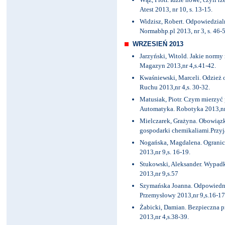
Atest 2013, nr 10, s. 13-15.
Widzisz, Robert. Odpowiedzialn
Normabhp.pl 2013, nr 3, s. 46-5
WRZESIEŃ 2013
Jarzyński, Witold. Jakie norm
Magazyn 2013,nr 4,s.41-42.
Kwaśniewski, Marceli. Odzież 
Ruchu 2013,nr 4,s. 30-32.
Matusiak, Piotr. Czym mierzy
Automatyka. Robotyka 2013,nr 
Mielczarek, Grażyna. Obowiązk
gospodarki chemikaliami.Przyja
Nogańska, Magdalena. Ogranicz
2013,nr 9,s. 16-19.
Stukowski, Aleksander. Wypadk
2013,nr 9,s.57
Szymańska Joanna. Odpowiedn
Przemysłowy 2013,nr 9,s.16-17
Żabicki, Damian. Bezpieczna p
2013,nr 4,s.38-39.