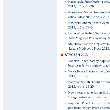
Kaczmarek, Piotr.Obróbka drew
2013, nr 2, s. 18-20.
Konieczna, Marta.Oznakowanie
azbest. Atest 2013, nr 2, s. 22-2
Kowerski, Andrzej.Nowe wymaga
2013, nr 2, s. 63-64.
Lahnsteiner, Robert.Szybkie tw
MM Magazyn Przemysłowy 2013,
Majchrzak, Marcin.Czy stres m
Lekarz Medycyny Pracy 2013, n
STYCZEŃ 2013
Widzisz,Robert.Zasady odpowie
bezpieczeństwa i higieny pracy (
Wyka,Teresa.Prawne aspekty stre
2013, nr 1, s. 28.
Kaczmarek,Piotr.Obróbka drewn
2013, nr 1, s. 23-25.
Nowy zestaw narzędzi on-line 
Uwaga: substancje niebezpieczn
Rajewski, Paweł.Bezpieczna e
podnośnikowych.Praca i Zdrowie