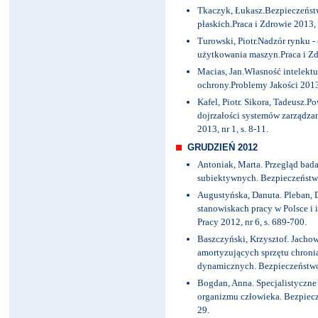
Tkaczyk, Łukasz.Bezpieczeństw
płaskich.Praca i Zdrowie 2013, 
Turowski, Piotr.Nadzór rynku -
użytkowania maszyn.Praca i Zdr
Macias, Jan.Własność intelektua
ochrony.Problemy Jakości 2013, 
Kafel, Piotr. Sikora, Tadeusz.
dojrzałości systemów zarządza
2013, nr 1, s. 8-11.
GRUDZIEŃ 2012
Antoniak, Marta. Przegląd ba
subiektywnych. Bezpieczeństwo 
Augustyńska, Danuta. Pleban, D
stanowiskach pracy w Polsce i
Pracy 2012, nr 6, s. 689-700.
Baszczyński, Krzysztof. Jacho
amortyzujących sprzętu chron
dynamicznych. Bezpieczeństwo P
Bogdan, Anna. Specjalistyczne
organizmu człowieka. Bezpiecze
29.