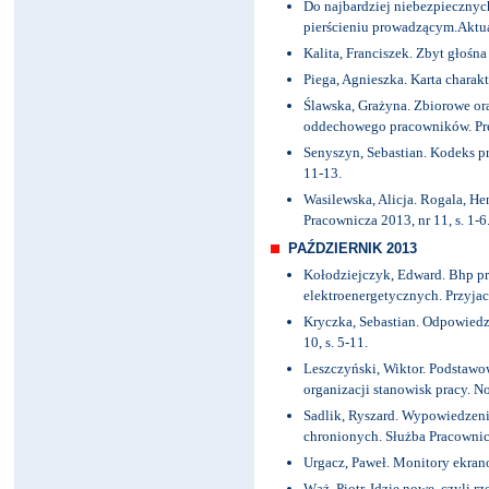
Do najbardziej niebezpiecznych
pierścieniu prowadzącym.Aktual
Kalita, Franciszek. Zbyt głośna
Piega, Agnieszka. Karta charakte
Ślawska, Grażyna. Zbiorowe or
oddechowego pracowników. Prewe
Senyszyn, Sebastian. Kodeks pra
11-13.
Wasilewska, Alicja. Rogala, H
Pracownicza 2013, nr 11, s. 1-6
PAŹDZIERNIK 2013
Kołodziejczyk, Edward. Bhp prz
elektroenergetycznych. Przyjaci
Kryczka, Sebastian. Odpowiedz
10, s. 5-11.
Leszczyński, Wiktor. Podstawo
organizacji stanowisk pracy. No
Sadlik, Ryszard. Wypowiedzeni
chronionych. Służba Pracownicz
Urgacz, Paweł. Monitory ekranow
Wąż, Piotr. Idzie nowe, czyli 