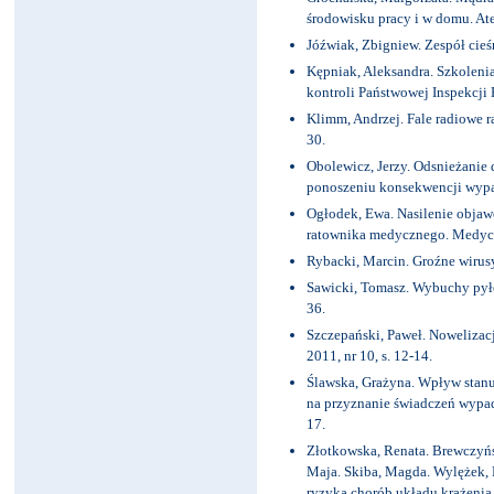
środowisku pracy i w domu. Ates
Jóźwiak, Zbigniew. Zespół cieśn
Kępniak, Aleksandra. Szkolenia
kontroli Państwowej Inspekcji P
Klimm, Andrzej. Fale radiowe ra
30.
Obolewicz, Jerzy. Odsnieżanie 
ponoszeniu konsekwencji wypad
Ogłodek, Ewa. Nasilenie obja
ratownika medycznego. Medycyn
Rybacki, Marcin. Groźne wirusy.
Sawicki, Tomasz. Wybuchy pyłów
36.
Szczepański, Paweł. Nowelizacj
2011, nr 10, s. 12-14.
Ślawska, Grażyna. Wpływ stanu
na przyznanie świadczeń wypadk
17.
Złotkowska, Renata. Brewczyńs
Maja. Skiba, Magda. Wylężek, 
ryzyka chorób układu krążenia