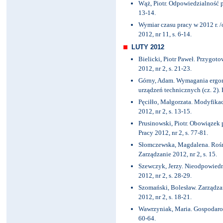
Wąż, Piotr. Odpowiedzialność p
13-14.
Wymiar czasu pracy w 2012 r. 
2012, nr 11, s. 6-14.
LUTY 2012
Bielicki, Piotr Paweł. Przygot
2012, nr 2, s. 21-23.
Górny, Adam. Wymagania ergon
urządzeń technicznych (cz. 2). P
Pęciłło, Małgorzata. Modyfikac
2012, nr 2, s. 13-15.
Prusinowski, Piotr. Obowiązek 
Pracy 2012, nr 2, s. 77-81.
Słomczewska, Magdalena. Rośni
Zarządzanie 2012, nr 2, s. 15.
Szewczyk, Jerzy. Nieodpowiedn
2012, nr 2, s. 28-29.
Szomański, Bolesław. Zarządzan
2012, nr 2, s. 18-21.
Wawrzyniak, Maria. Gospodarowa
60-64.