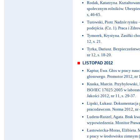
Rodak, Katarzyna. Kształtowan
społecznym rolników. Ubezpiecz
s, 46-65.
Turowski, Piotr. Nadzór rynku 
podejścia. (Cz. 1). Praca i Zdro
Tymorek, Krystyna. Zasiłki ch
12, s. 21.
Tyrka, Dariusz. Bezpieczeństwo
nr 12, s. 18-20.
LISTOPAD 2012
Kaptur, Ewa. Głos w pracy nauc
głosowego. Promotor 2012, nr 1
Kraska, Marcin. Przybyłowski, 
ISO/IEC 17025:2005 w laborat
Jakości 2012, nr 11, s. 29-37.
Lipski, Łukasz. Dokumentacja
pracodawcom. Norma 2012, nr 4,
Ludera-Ruszel, Agata. Brak kw
wypowiedzenia. Monitor Prawa P
Łastowiecka-Moras, Elżbieta. 
z pracy w środowisku zimnym (cz