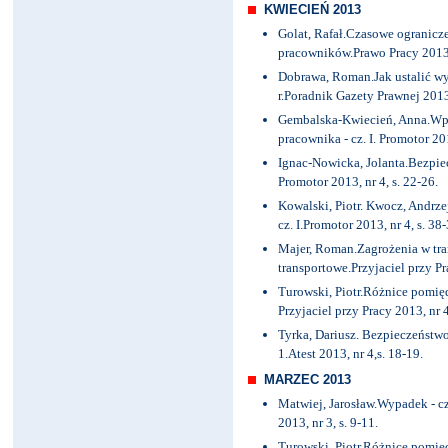
KWIECIEŃ 2013
Golat, Rafał.Czasowe ogranicz
pracowników.Prawo Pracy 2013, 
Dobrawa, Roman.Jak ustalić w
r.Poradnik Gazety Prawnej 2013,
Gembalska-Kwiecień, Anna.Wpł
pracownika - cz. I. Promotor 201
Ignac-Nowicka, Jolanta.Bezpiecz
Promotor 2013, nr 4, s. 22-26.
Kowalski, Piotr. Kwocz, Andrz
cz. I.Promotor 2013, nr 4, s. 38-
Majer, Roman.Zagrożenia w tra
transportowe.Przyjaciel przy Pra
Turowski, Piotr.Różnice pomię
Przyjaciel przy Pracy 2013, nr 4
Tyrka, Dariusz. Bezpieczeństwo
1.Atest 2013, nr 4,s. 18-19.
MARZEC 2013
Matwiej, Jarosław.Wypadek - cz
2013, nr 3, s. 9-11.
Turowski, Piotr.Różnice pomi