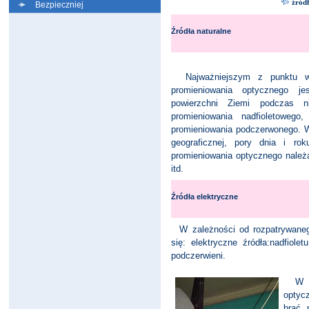
źródł
Bezpieczniej
Źródła naturalne
Najważniejszym z punktu wid
promieniowania optycznego je
powierzchni Ziemi podczas 
promieniowania nadfioletoweg
promieniowania podczerwonego. Wa
geograficznej, pory dnia i ro
promieniowania optycznego należą
itd.
Źródła elektryczne
W zależności od rozpatrywanego
się: elektryczne źródła:nadfiolet
podczerwieni.
W prz
optyc
brać 