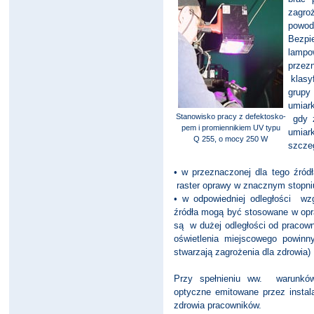
zagr
powo
Bezpi
lamp
przez
klasyf
grupy
umiar
Stanowisko pracy z defektosko-
gdy ź
pem i promiennikiem UV typu
umiar
Q 255, o mocy 250 W
szcze
• w przeznaczonej dla tego źródł
raster oprawy w znacznym stopniu
• w odpowiedniej odległości wz
źródła mogą być stosowane w opr
są w dużej odległości od pracow
oświetlenia miejscowego powin
stwarzają zagrożenia dla zdrowia)
Przy spełnieniu ww. warunków
optyczne emitowane przez instala
zdrowia pracowników.