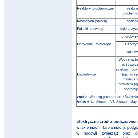
Reaktory fotochemiczne
reakcj
fotochemi
Kosmetyka (solaria)
opalani
Pułapki na owady
higiena żyw
choroby s
Medycyna - fototerapia
łuszczy
bielactw
Wody (np. b
oczyszcza
ścieków), pow
Dezynfekcja
(np. narzę
medyczne
powietrza (np
operacyj
źródło:
Working group report:
Ultraviole
health risks.
Affsse, InVS, Afssaps, May
Elektryczne źródła podczerwien
w lakierniach i farbiarniach), po
w hodowli zwierząt) oraz d