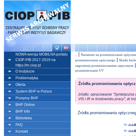
|
NOWA wersja MOBILNA portalu
..
Narażenie na promieniowanie optyczn
|
CIOP-PIB 2017-2019 na
promieniowania optycznego
Skutki biol
https://m.ciop.pl
zagrożenia promieniowaniem optycznym
promieniowanie UV
O Instytucie
Problematyka
Źródła promieniowania optyc
Oferta
System BHP w Polsce
żródło: opracowanie "Syntetyczna 
Przepisy BHP
VIS i IR w środowisku pracy", dr i
BHP Online
BHP Info
Źródła promieniowania optycznego 
Biblioteka
FAQ
źród
źródł
Kontakt