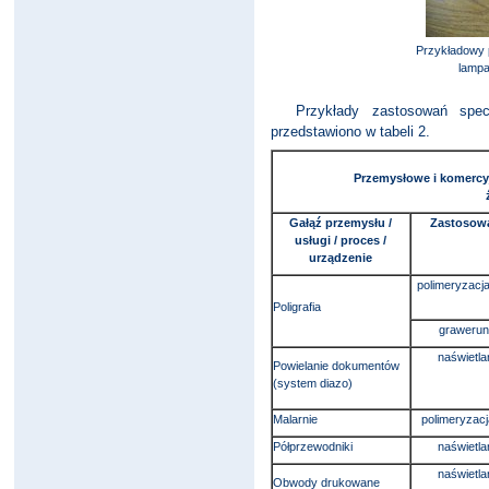
Przykładowy 
lampa
Przykłady zastosowań specjal
przedstawiono w tabeli 2.
Przemysłowe i komer
Gałąź przemysłu /
Zastosow
usługi / proces /
urządzenie
polimeryzacj
Poligrafia
grawerun
naświetla
Powielanie dokumentów
(system diazo)
Malarnie
polimeryzacj
Półprzewodniki
naświetla
naświetla
Obwody drukowane