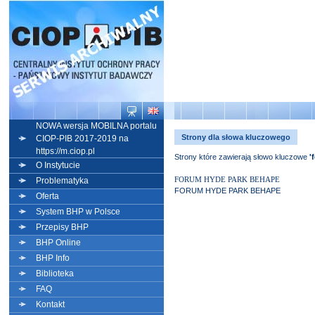
NOWA wersja MOBILNA portalu
Strony dla słowa kluczowego
CIOP-PIB 2017-2019 na
https://m.ciop.pl
Strony które zawierają słowo kluczowe
'
O Instytucie
FORUM HYDE PARK BEHAPE
Problematyka
FORUM HYDE PARK BEHAPE
Oferta
System BHP w Polsce
Przepisy BHP
BHP Online
BHP Info
Biblioteka
FAQ
Kontakt