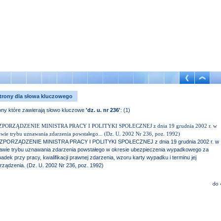
trony dla słowa kluczowego
ony które zawierają słowo kluczowe
'dz. u. nr 236'
: (1)
PORZĄDZENIE MINISTRA PRACY I POLITYKI SPOŁECZNEJ z dnia 19 grudnia 2002 r. w
awie trybu uznawania zdarzenia powstałego... (Dz. U. 2002 Nr 236, poz. 1992)
PORZĄDZENIE MINISTRA PRACY I POLITYKI SPOŁECZNEJ z dnia 19 grudnia 2002 r. w
awie trybu uznawania zdarzenia powstałego w okresie ubezpieczenia wypadkowego za
adek przy pracy, kwalifikacji prawnej zdarzenia, wzoru karty wypadku i terminu jej
rządzenia. (Dz. U. 2002 Nr 236, poz. 1992)