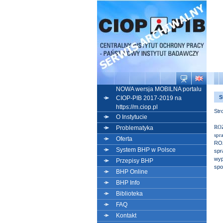
NOWA wersja MOBILNA portalu
S
CIOP-PIB 2017-2019 na
https://m.ciop.pl
Str
O Instytucie
ROZ
Problematyka
spr
Oferta
ROZ
System BHP w Polsce
spr
wyp
Przepisy BHP
spo
BHP Online
BHP Info
Biblioteka
FAQ
Kontakt