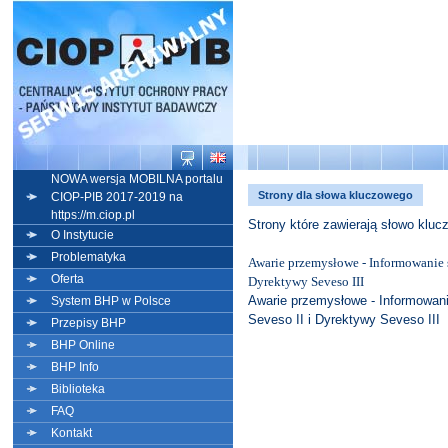
NOWA wersja MOBILNA portalu
Strony dla słowa kluczowego
CIOP-PIB 2017-2019 na
https://m.ciop.pl
Strony które zawierają słowo klu
O Instytucie
Problematyka
Awarie przemysłowe - Informowanie 
Oferta
Dyrektywy Seveso III
Awarie przemysłowe - Informowan
System BHP w Polsce
Seveso II i Dyrektywy Seveso III
Przepisy BHP
BHP Online
BHP Info
Biblioteka
FAQ
Kontakt