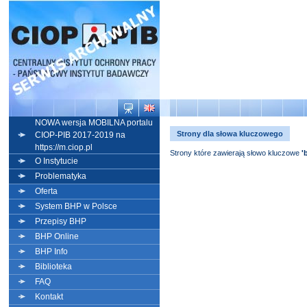
NOWA wersja MOBILNA portalu
Strony dla słowa kluczowego
CIOP-PIB 2017-2019 na
https://m.ciop.pl
Strony które zawierają słowo kluczowe
'
O Instytucie
Problematyka
Oferta
System BHP w Polsce
Przepisy BHP
BHP Online
BHP Info
Biblioteka
FAQ
Kontakt