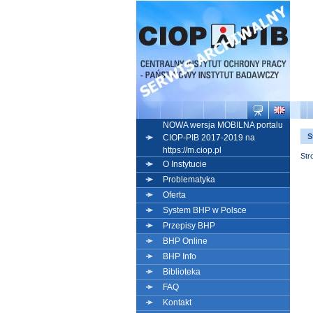
NOWA wersja MOBILNA portalu
S
CIOP-PIB 2017-2019 na
https://m.ciop.pl
Str
O Instytucie
Problematyka
Oferta
System BHP w Polsce
Przepisy BHP
BHP Online
BHP Info
Biblioteka
FAQ
Kontakt