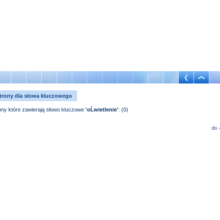
trony dla słowa kluczowego
ony które zawierają słowo kluczowe
'oĹwietlenie'
: (0)