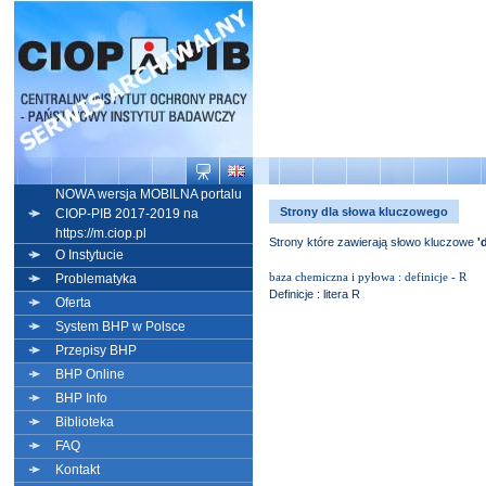
NOWA wersja MOBILNA portalu
Strony dla słowa kluczowego
CIOP-PIB 2017-2019 na
https://m.ciop.pl
Strony które zawierają słowo kluczowe
'
O Instytucie
baza chemiczna i pyłowa : definicje - R
Problematyka
Definicje : litera R
Oferta
System BHP w Polsce
Przepisy BHP
BHP Online
BHP Info
Biblioteka
FAQ
Kontakt